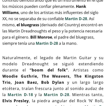
continuó demostrando que es un instrumento en el que
los músicos pueden confiar plenamente.
Hank
Williams
, uno de los artistas más influyentes del siglo
XX, no se separaba de su confiable
Martin D-28
. Así
mismo,
el bluegrass
(derivado del Country) encontró en
las Martin Dreadnoughts el peso y la potencia necesaria
para el género.
Bill Monroe
, el padre del bluegrass,
siempre tenía una
Martin D-28
a la mano.
Naturalmente, el legado de Martin Guitar y su
modelo Dreadnought se siguió extendiendo
durante el
“boom del folk”
. Artistas como
Woodie Guthrie, The Weavers, The Kingston
Trio, Joan Baez, Bob Dylan
y un largo largo
etcétera, traían frescura junto al sonido audaz de
la
Martin D-18
y la
Martin D-28
. Mientras tanto,
Elvis Presley
, la piedra angular del Rock ‘N’ Roll,