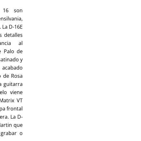
e 16 son
silvania,
. La D-16E
 detalles
ncia al
e Palo de
satinado y
n acabado
lo de Rosa
a guitarra
elo viene
Matrix VT
pa frontal
era. La D-
Martin que
 grabar o