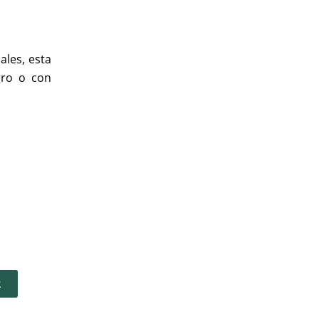
ales, esta
gro o con
R