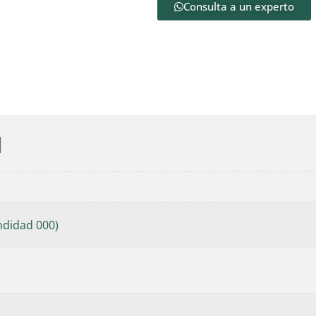
Consulta a un experto
l
didad 000)