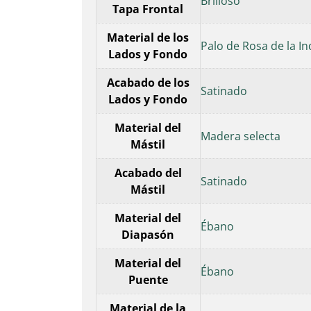
Brilloso
Tapa Frontal
Material de los
Palo de Rosa de la In
Lados y Fondo
Acabado de los
Satinado
Lados y Fondo
Material del
Madera selecta
Mástil
Acabado del
Satinado
Mástil
Material del
Ébano
Diapasón
Material del
Ébano
Puente
Material de la