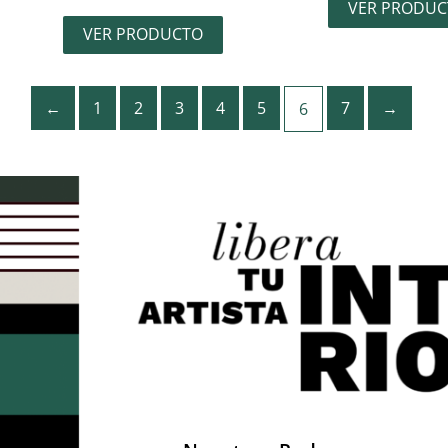
VER PRODUC
VER PRODUCTO
←
1
2
3
4
5
7
→
6