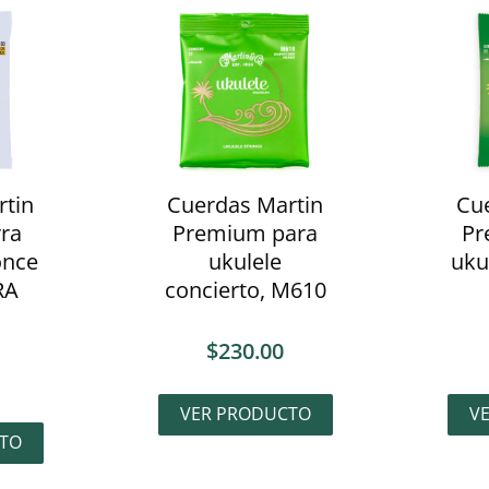
rtin
Cuerdas Martin
Cu
rra
Premium para
Pr
once
ukulele
uku
RA
concierto, M610
$
230.00
VER PRODUCTO
V
TO