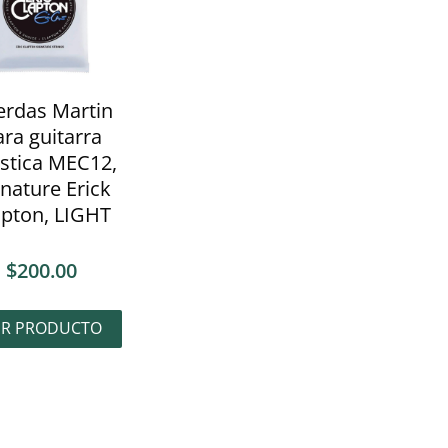
erdas Martin
ra guitarra
stica MEC12,
gnature Erick
apton, LIGHT
$
200.00
ER PRODUCTO