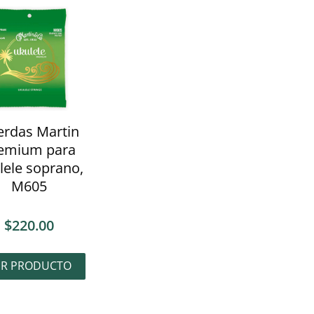
erdas Martin
emium para
lele soprano,
M605
$
220.00
ER PRODUCTO