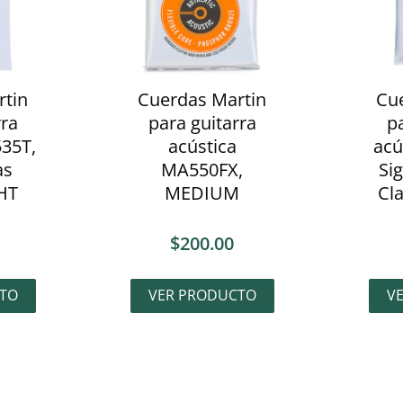
rtin
Cuerdas Martin
Cu
rra
para guitarra
pa
35T,
acústica
acú
as
MA550FX,
Si
HT
MEDIUM
Cl
$
200.00
TO
VER PRODUCTO
V