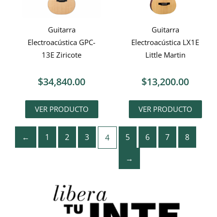
Guitarra
Guitarra
Electroacústica GPC-
Electroacústica LX1E
13E Ziricote
Little Martin
$
34,840.00
$
13,200.00
VER PRODUCTO
VER PRODUCTO
←
1
2
3
5
6
7
8
4
→