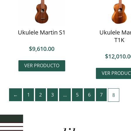
Ukulele Martin S1
Ukulele Mar
T1K
$
9,610.00
$
12,010.0
VER PRODUCTO
VER PRODUC
←
1
2
3
…
5
6
7
8