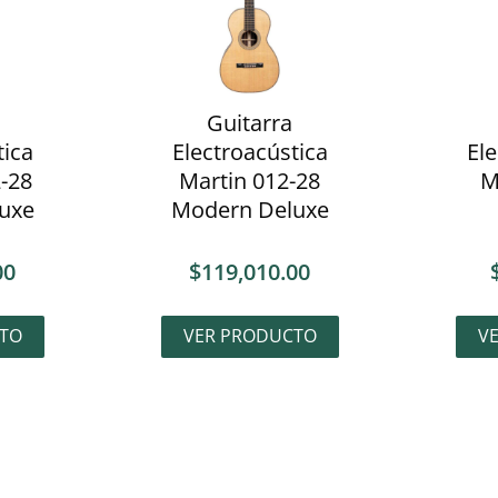
Guitarra
tica
Electroacústica
Ele
-28
Martin 012-28
M
uxe
Modern Deluxe
00
$
119,010.00
TO
VER PRODUCTO
V