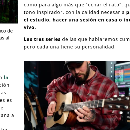
como para algo más que “echar el rato”: q
tono inspirador, con la calidad necesaria
p
el estudio, hacer una sesión en casa o in
vivo.
ico de
as al
Las tres series
de las que hablaremos cum
pero cada una tiene su personalidad.
to
la
ción
tas
es es
se
cana a