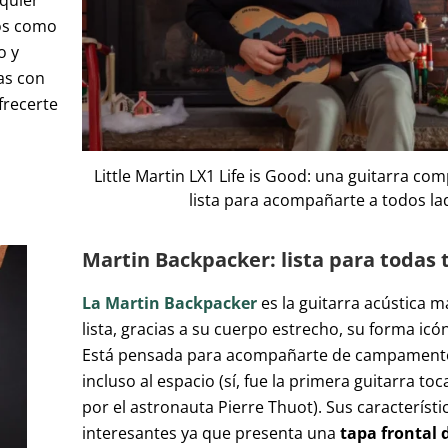
lquier
los como
o y
s con
frecerte
Little Martin LX1 Life is Good: una guitarra c
lista para acompañarte a todos la
Martin Backpacker: lista para todas 
La Martin Backpacker
es la guitarra acústica m
lista, gracias a su cuerpo estrecho, su forma icón
Está pensada para acompañarte de campamento,
incluso al espacio (sí, fue la primera guitarra to
por el astronauta Pierre Thuot). Sus característ
interesantes ya que presenta una
tapa frontal 