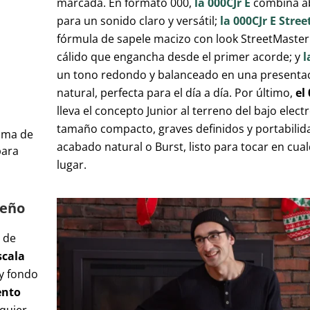
marcada. En formato 000,
la 000CJr E
combina ab
para un sonido claro y versátil;
la 000CJr E Stre
fórmula de sapele macizo con look StreetMaster
cálido que engancha desde el primer acorde; y
l
un tono redondo y balanceado en una presentac
natural, perfecta para el día a día. Por último,
el
lleva el concepto Junior al terreno del bajo elect
tamaño compacto, graves definidos y portabilida
tima de
acabado natural o Burst, listo para tocar en cu
para
lugar.
ueño
 de
scala
y fondo
ento