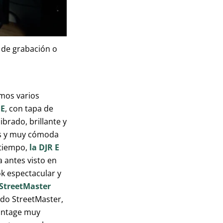
s de grabación o
mos varios
 E
, con tapa de
brado, brillante y
os y muy cómoda
 tiempo,
la DJR E
 antes visto en
ok espectacular y
 StreetMaster
ido StreetMaster,
vintage muy