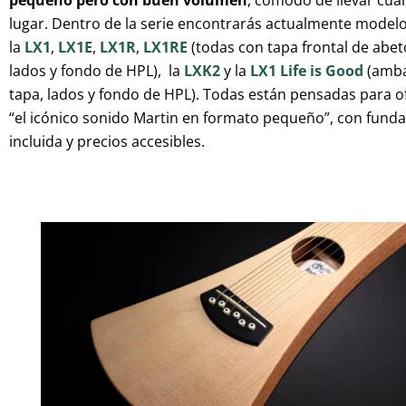
pequeño pero con buen volumen
, cómodo de llevar cua
lugar. Dentro de la serie encontrarás actualmente mode
la
LX1
,
LX1E
,
LX1R
,
LX1RE
(todas con tapa frontal de abet
lados y fondo de HPL),
la
LXK2
y la
LX1 Life is Good
(amba
tapa, lados y fondo de HPL). Todas están pensadas para o
“el icónico sonido Martin en formato pequeño”, con funda
incluida y precios accesibles.