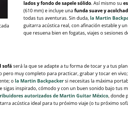
lados y fondo de sapele sólido
. Así mismo su
es
(610 mm) e incluye una
funda suave y acolcha
todas tus aventuras. Sin duda,
la Martin Backp
guitarra acústica real, con afinación estable y un
 cada
que resuena bien en fogatas, viajes o sesiones d
l sofá
será la que se adapte a tu forma de tocar y a tus pla
 pero muy completo para practicar, grabar y tocar en vivo;
ente; o
la Martin Backpacker
si necesitas la máxima portab
ue sigas inspirado, cómodo y con un buen sonido bajo tus m
stribuidores autorizados de Martin Guitar México
, donde 
tarra acústica ideal para tu próximo viaje (o tu próximo sofá