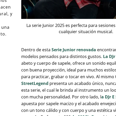
los
hacen
ral, y
n
La serie Junior 2025 es perfecta para sesione
y una
cualquier situación musical.
to.
Dentro de esta
Serie Junior renovada
encontra
modelos pensados para distintos gustos.
La DJr
abeto y cuerpo de sapele, ofrece un sonido equili
con buena proyección, ideal para muchos estil
para practicar, grabar o tocar en vivo. Al mismo
StreetLegend
presenta un acabado único, nunca
esta serie, el cual le brinda al instrumento un lo
con mucha personalidad. Por otro lado, l
a DJr E
apuesta por sapele macizo y el acabado envejec
con un tono cálido y con cuerpo y una estética 