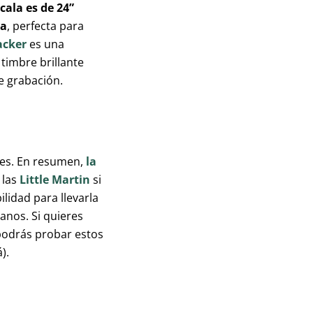
cala es de 24”
da
, perfecta para
acker
es una
 timbre brillante
e grabación.
nes. En resumen,
la
 las
Little Martin
si
ilidad para llevarla
anos. Si quieres
podrás probar estos
).