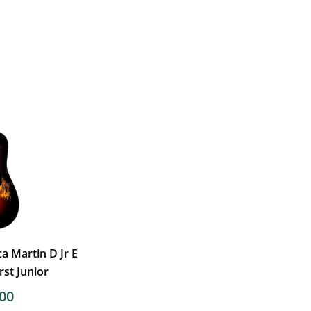
ca Martin D Jr E
st Junior
.00