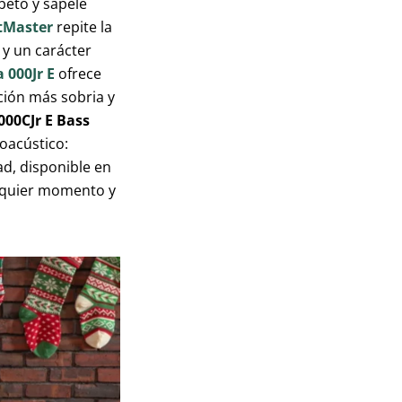
eto y sapele
etMaster
repite la
 y un carácter
a 000Jr E
ofrece
ión más sobria y
 000CJr E Bass
roacústico:
d, disponible en
alquier momento y