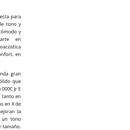
fecta para
le tono y
 cómodo y
ñarte en
roacústica
nfort, en
inda gran
ólido que
 000C Jr E
 tanto en
os en X de
ejoran la
o un tono
r tamaño.