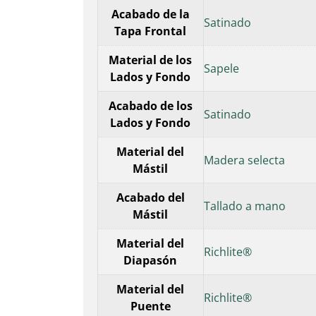
Acabado de la
Satinado
Tapa Frontal
Material de los
Sapele
Lados y Fondo
Acabado de los
Satinado
Lados y Fondo
Material del
Madera selecta
Mástil
Acabado del
Tallado a mano
Mástil
Material del
Richlite®
Diapasón
Material del
Richlite®
Puente