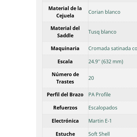
Material de la
Corian blanco
Cejuela
Material del
Tusq blanco
Saddle
Maquinaria
Cromada satinada co
Escala
24.9'' (632 mm)
Número de
20
Trastes
Perfil del Brazo
PA Profile
Refuerzos
Escalopados
Electrónica
Martin E-1
Estuche
Soft Shell