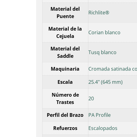
Material del
Richlite®
Puente
Material de la
Corian blanco
Cejuela
Material del
Tusq blanco
Saddle
Maquinaria
Cromada satinada co
Escala
25.4" (645 mm)
Número de
20
Trastes
Perfil del Brazo
PA Profile
Refuerzos
Escalopados