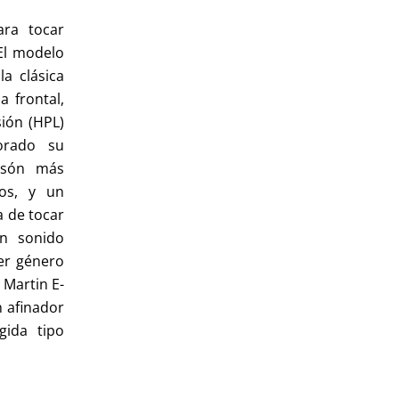
ara tocar
El modelo
a clásica
 frontal,
ión (HPL)
orado su
asón más
dos, y un
 de tocar
n sonido
er género
 Martin E-
n afinador
gida tipo