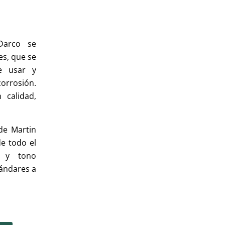
 Darco se
es, que se
e usar y
orrosión.
 calidad,
de Martin
e todo el
a y tono
ándares a