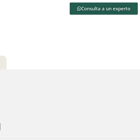
Consulta a un experto
l
l