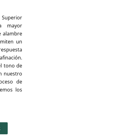
 Superior
a mayor
de alambre
rmiten un
respuesta
afinación.
l tono de
en nuestro
oceso de
cemos los
R