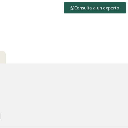
Consulta a un experto
l
l