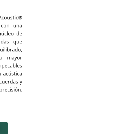
coustic®
 con una
núcleo de
rdas que
ilibrado,
a mayor
mpecables
 acústica
cuerdas y
recisión.
R