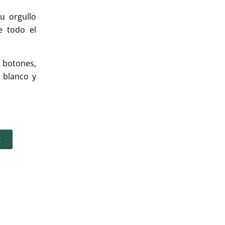
u orgullo
e todo el
 botones,
 blanco y
R