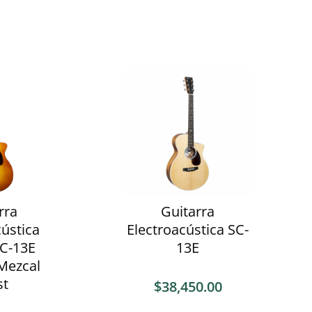
rra
Guitarra
cústica
Electroacústica SC-
SC-13E
13E
Mezcal
st
$
38,450.00