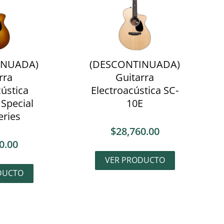
INUADA)
(DESCONTINUADA)
rra
Guitarra
cústica
Electroacústica SC-
 Special
10E
eries
$
28,760.00
0.00
VER PRODUCTO
DUCTO