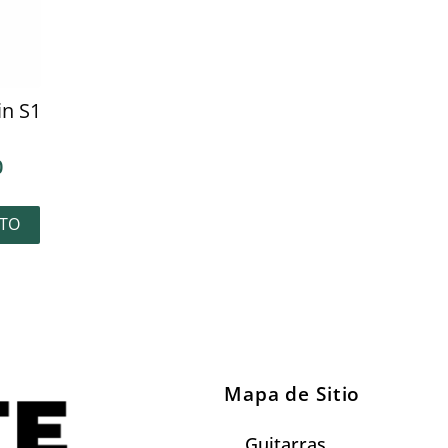
in S1
0
TO
Mapa de Sitio
Guitarras