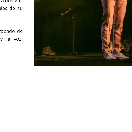
a dos Vol.
ales de su
grabado de
y la voz,